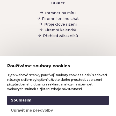
FUNKCE
Intranet na míru
Firemní online chat
Projektové řízení
Firemní kalendář
Přehled zákazníků
Používáme soubory cookies
Firemní zprávy
Tyto webové stránky používají soubory cookies a další sledovací
Todo list
nástroje s cílem vylepšení uživatelského prostředí, zobrazení
Sdílené firemní dokumenty
přizpůsobeného obsahu a reklam, analýzy návštěvnosti
B2B komunikace
webových stránek a zjištění zdroje návštěvnosti.
Souhlasím
Upravit mé předvolby
Created by 321 CREATIVE CREW s.r.o. |
Partneři