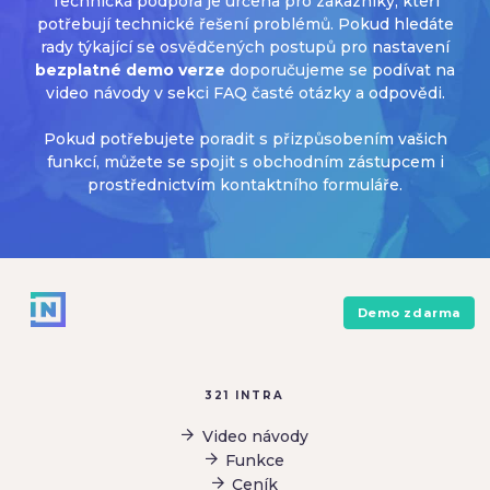
Technická podpora je určena pro zákazníky, kteří
potřebují technické řešení problémů. Pokud hledáte
rady týkající se osvědčených postupů pro nastavení
bezplatné demo verze
doporučujeme se podívat na
video návody v sekci FAQ časté otázky a odpovědi.
Pokud potřebujete poradit s přizpůsobením vašich
funkcí, můžete se spojit s obchodním zástupcem i
prostřednictvím
kontaktního formuláře
.
Demo zdarma
321 INTRA
Video návody
Funkce
Ceník